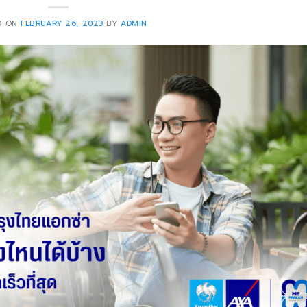
D ON
FEBRUARY 26, 2023
BY
ADMIN